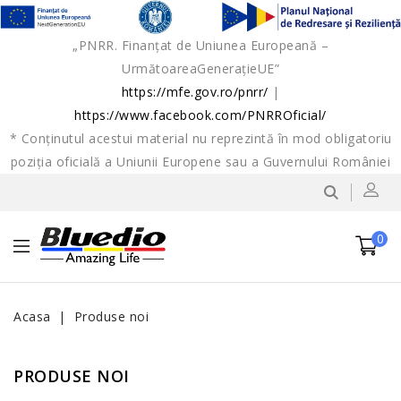
„PNRR. Finanțat de Uniunea Europeană –
UrmătoareaGenerațieUE”
https://mfe.gov.ro/pnrr/
|
https://www.facebook.com/PNRROficial/
* Conținutul acestui material nu reprezintă în mod obligatoriu
poziția oficială a Uniunii Europene sau a Guvernului României
Contul meu
0
Acasa
Produse noi
PRODUSE NOI